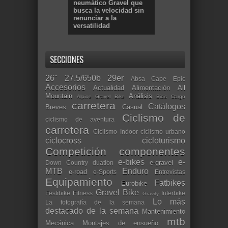
neumático Gravel que
busca la velocidad sin
renunciar a la
versatilidad
SECCIONES
26"
27.5/650b
29er
Absa Cape Epic
Accesorios
Actualidad
Alimentación
All
Mountain
Análisis
Alpine Gravel Bike
Bicis Cargo
carretera
Catálogos
Breves
Casual
Ciclismo de
ciclismo de aventura
carretera
Ciclismo Indoor
ciclismo urbano
ciclocross
cicloturismo
Competición
componentes
e-bikes
e-
e-gravel
Down Country
duatlón
MTB
Enduro
e-road
e-Sports
Entrevistas
Equipamiento
Fatbikes
Eurobike
Gravel Bike
Festibike
Fitness
Interbike
Gravity
Lo más
La fotografía de la semana
destacado de la semana
Mantenimiento
mtb
Mecánica
Montajes de ensueño