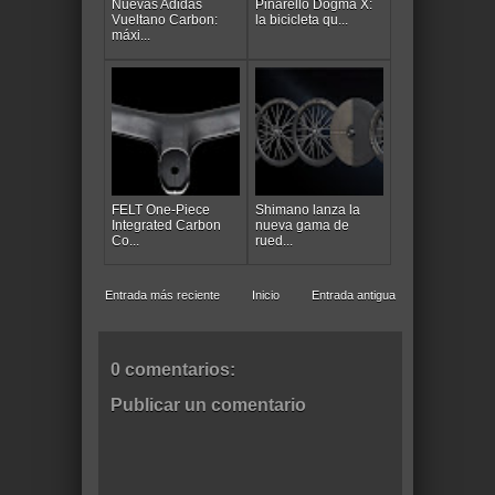
Nuevas Adidas
Pinarello Dogma X:
Vueltano Carbon:
la bicicleta qu...
máxi...
FELT One-Piece
Shimano lanza la
Integrated Carbon
nueva gama de
Co...
rued...
Entrada más reciente
Inicio
Entrada antigua
0 comentarios:
Publicar un comentario