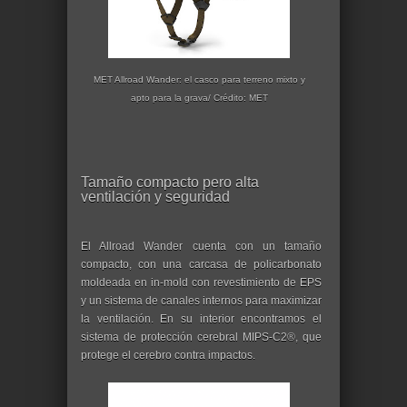
MET Allroad Wander: el casco para terreno mixto y
apto para la grava/ Crédito: MET
Tamaño compacto pero alta
ventilación y seguridad
El Allroad Wander cuenta con un tamaño
compacto, con una carcasa de policarbonato
moldeada en in-mold con revestimiento de EPS
y un sistema de canales internos para maximizar
la ventilación. En su interior encontramos el
sistema de protección cerebral MIPS-C2®, que
protege el cerebro contra impactos.