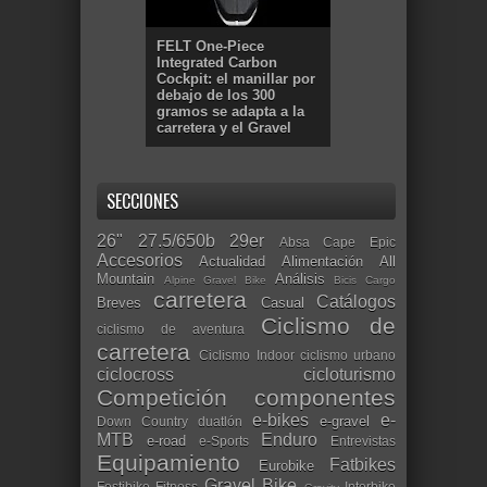
FELT One-Piece
Integrated Carbon
Cockpit: el manillar por
debajo de los 300
gramos se adapta a la
carretera y el Gravel
SECCIONES
26"
27.5/650b
29er
Absa Cape Epic
Accesorios
Actualidad
Alimentación
All
Mountain
Análisis
Alpine Gravel Bike
Bicis Cargo
carretera
Catálogos
Breves
Casual
Ciclismo de
ciclismo de aventura
carretera
Ciclismo Indoor
ciclismo urbano
ciclocross
cicloturismo
Competición
componentes
e-bikes
e-
e-gravel
Down Country
duatlón
MTB
Enduro
e-road
e-Sports
Entrevistas
Equipamiento
Fatbikes
Eurobike
Gravel Bike
Festibike
Fitness
Interbike