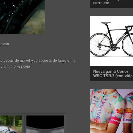
carretera
a/ MMR
 pruebas de gravel y con puesta de largo en la
ción: mmrbikes.com
Nueva gama Conor
WRC TSR-3 (con víde