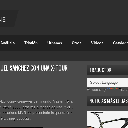
Análisis
Triatlón
Urbanas
Otros
Videos
Catálog
MUEL SÁNCHEZ CON UNA X-TOUR
TRADUCTOR
s
Powered by
Trans
NOTICIAS MÁS LEÍDAS
), alzó como campeón del mundo Máster 45 a
en Pekín 2008, esta vez a manos de una MMR.
dor asturiano MMR ha presentado la que será la
ica y muy especial.