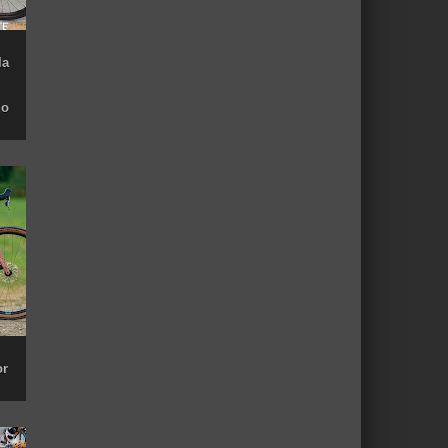
la
do
or