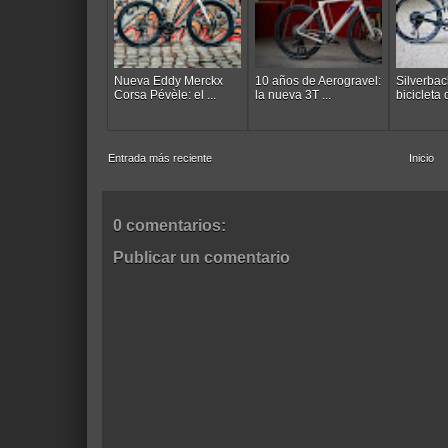
Nueva Eddy Merckx
10 años de Aerogravel:
Silverbac
Corsa Pévèle: el ...
la nueva 3T ...
bicicleta 
Entrada más reciente
Inicio
0 comentarios:
Publicar un comentario