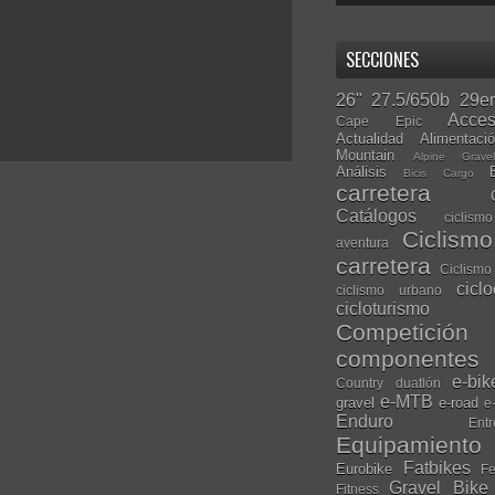
SECCIONES
26"
27.5/650b
29er
Acces
Cape Epic
Actualidad
Alimentaci
Mountain
Alpine Grave
Análisis
Bicis Cargo
carretera
Catálogos
ciclis
Ciclism
aventura
carretera
Ciclismo
cicl
ciclismo urbano
cicloturismo
Competición
componentes
e-bik
Country
duatlón
e-MTB
gravel
e-road
e
Enduro
Entr
Equipamiento
Fatbikes
Eurobike
Fe
Gravel Bike
Fitness