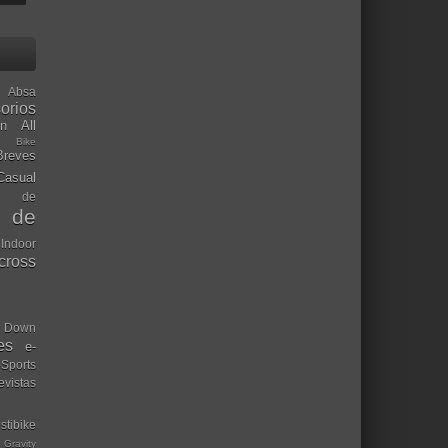
Absa
orios
ón
All
l Bike
Breves
Casual
mo de
o de
 Indoor
ocross
Down
es
e-
-Sports
evistas
stibike
Gravity