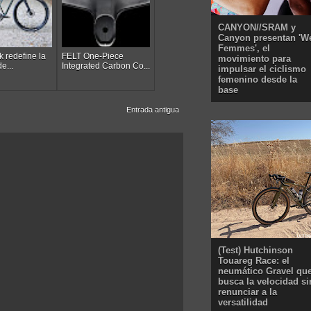
CANYON//SRAM y
Canyon presentan 'W
Femmes', el
k redefine la
FELT One-Piece
movimiento para
de...
Integrated Carbon Co...
impulsar el ciclismo
femenino desde la
base
Entrada antigua
(Test) Hutchinson
Touareg Race: el
neumático Gravel qu
busca la velocidad si
renunciar a la
versatilidad