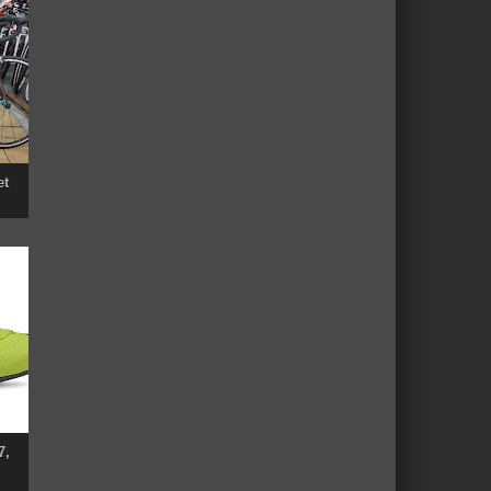
et
7,