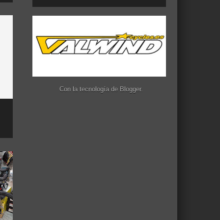
Con la tecnología de
Blogger
.