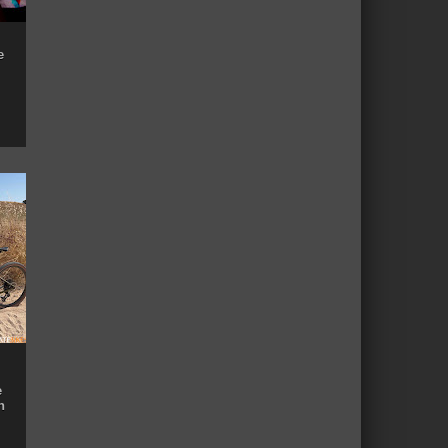
e
e
n