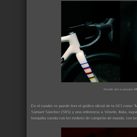
Detalle del acabado/ 
En el cuadro se puede leer el gráfico oficial de la UCI como 
Samuel Sánchez (S8S) y una referencia a Véneto, Italia, lugar 
horquilla cuenta con los motivos de campeón de mundo, con la