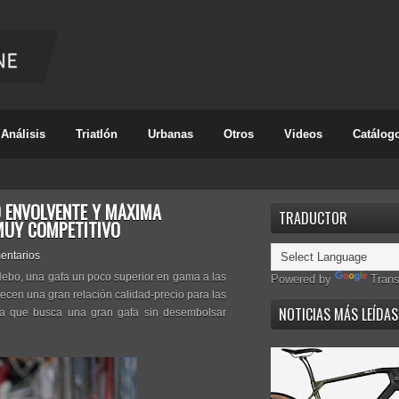
Análisis
Triatlón
Urbanas
Otros
Videos
Catálog
ÑO ENVOLVENTE Y MÁXIMA
TRADUCTOR
 MUY COMPETITIVO
entarios
Nebo, una gafa un poco superior en gama a las
Powered by
Trans
recen una gran relación calidad-precio para las
NOTICIAS MÁS LEÍDAS
ista que busca una gran gafa sin desembolsar