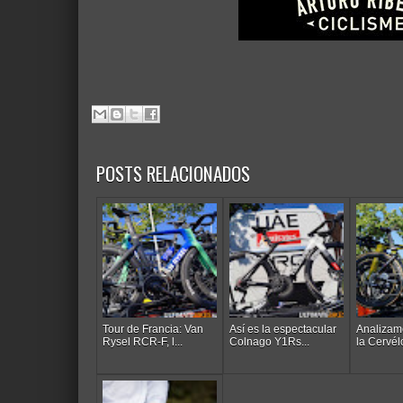
POSTS RELACIONADOS
Tour de Francia: Van
Así es la espectacular
Analizamo
Rysel RCR-F, l...
Colnago Y1Rs...
la Cervélo