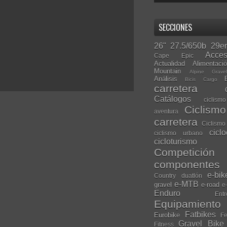
SECCIONES
26"
27.5/650b
29er
Acces
Cape Epic
Actualidad
Alimentaci
Mountain
Alpine Grave
Análisis
Bicis Cargo
carretera
Catálogos
ciclis
Ciclism
aventura
carretera
Ciclismo
cicl
ciclismo urbano
cicloturismo
Competición
componentes
e-bik
Country
duatlón
e-MTB
gravel
e-road
e
Enduro
Entr
Equipamiento
Fatbikes
Eurobike
Fe
Gravel Bike
Fitness