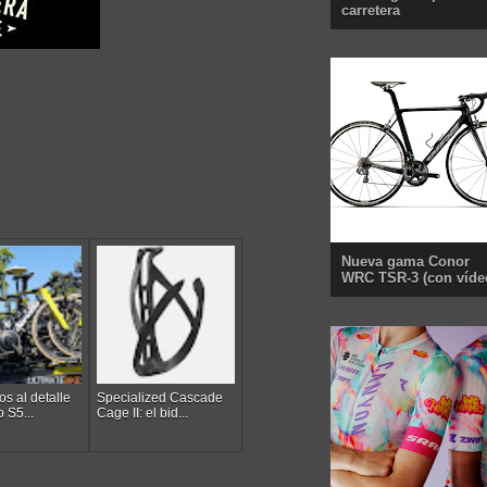
carretera
Nueva gama Conor
WRC TSR-3 (con víde
s al detalle
Specialized Cascade
 S5...
Cage II: el bid...