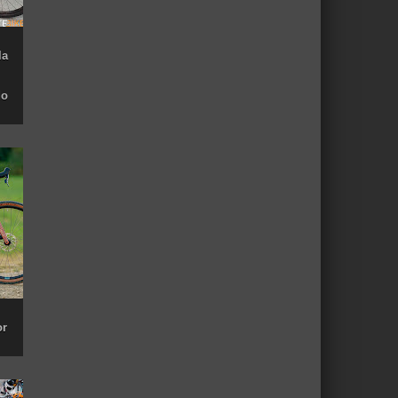
la
do
or