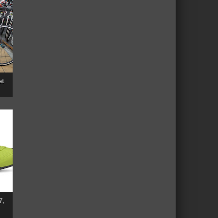
et
7,