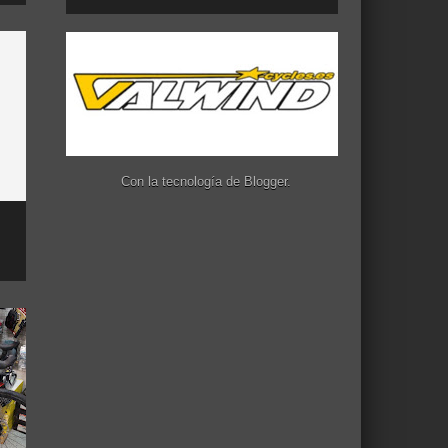
Con la tecnología de
Blogger
.