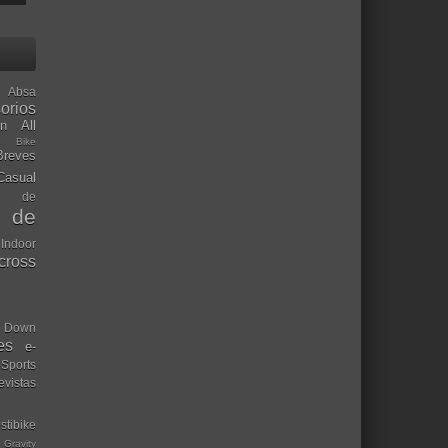
Absa
orios
ón
All
l Bike
Breves
Casual
mo de
o de
 Indoor
ocross
Down
es
e-
-Sports
evistas
stibike
Gravity