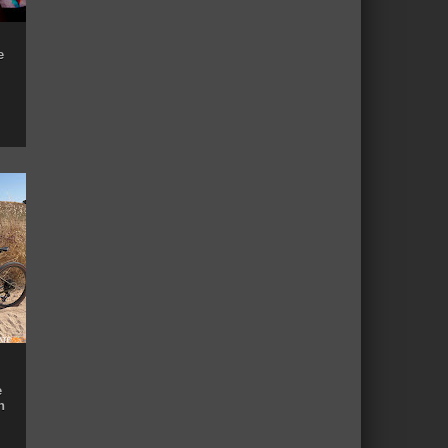
e
e
n