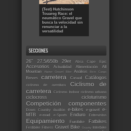
(Test) Hutchinson
Touareg Race: el
neumático Gravel que
busca la velocidad sin
renunciar a la
versatilidad
SECCIONES
26"
27.5/650b
29er
Absa Cape Epic
Accesorios
Actualidad
Alimentación
All
Mountain
Análisis
Alpine Gravel Bike
Bicis Cargo
carretera
Catálogos
Breves
Casual
Ciclismo de
ciclismo de aventura
carretera
Ciclismo Indoor
ciclismo urbano
ciclocross
cicloturismo
Competición
componentes
e-bikes
e-
e-gravel
Down Country
duatlón
MTB
Enduro
e-road
e-Sports
Entrevistas
Equipamiento
Fatbikes
Eurobike
Gravel Bike
Festibike
Fitness
Interbike
Gravity