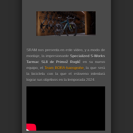
SRAM nos presenta en este vídeo, y a modo de
montaje, la impresionante
Specialized S-Works
Tarmac SL8 de Primož Roglič
en su nuevo
equipo, el
Team BORA-hansgrohe
, la que será
la bicicleta con la que el esloveno intentará
lograr sus objetivos en la temporada 2024.