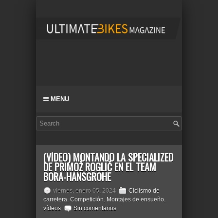
MENU
(VÍDEO) MONTANDO LA SPECIALIZED
DE PRIMOŽ ROGLIČ EN EL TEAM
BORA-HANSGROHE
viernes, enero 05, 2024
Ciclismo de
carretera
,
Competición
,
Montajes de ensueño
,
vídeos
Sin comentarios