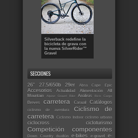
Silverback redefine la
bicicleta de grava con
la nueva SilverRider™
Gravel
SECCIONES
26"
27.5/650b
29er
Absa Cape Epic
Accesorios
Actualidad
Alimentación
All
Mountain
Análisis
Alpine Gravel Bike
Bicis Cargo
carretera
Catálogos
Breves
Casual
Ciclismo de
ciclismo de aventura
carretera
Ciclismo Indoor
ciclismo urbano
ciclocross
cicloturismo
Competición
componentes
e-bikes
e-
e-gravel
Down Country
duatlón