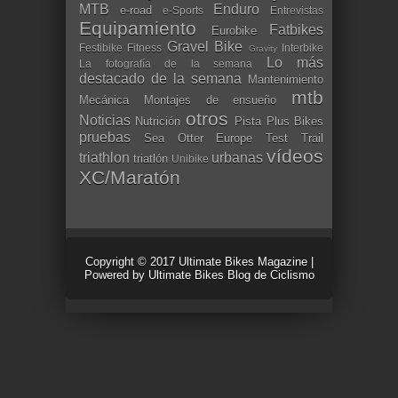
MTB
Enduro
e-road
e-Sports
Entrevistas
Equipamiento
Fatbikes
Eurobike
Gravel Bike
Festibike
Fitness
Interbike
Gravity
Lo más
La fotografía de la semana
destacado de la semana
Mantenimiento
mtb
Mecánica
Montajes de ensueño
otros
Noticias
Nutrición
Pista
Plus Bikes
pruebas
Sea Otter Europe
Test
Trail
vídeos
triathlon
urbanas
triatlón
Unibike
XC/Maratón
Copyright © 2017
Ultimate Bikes Magazine
|
Powered by
Ultimate Bikes Blog de Ciclismo