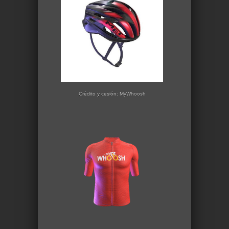
Crédito y cesión: MyWhoosh