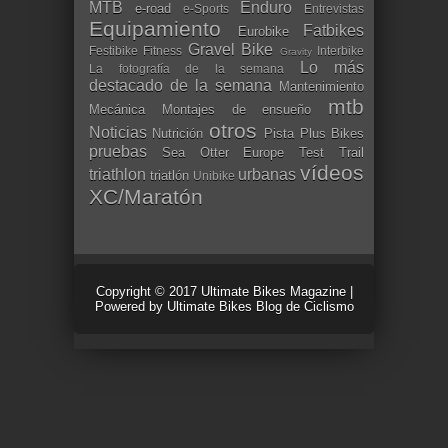
MTB
Enduro
e-road
e-Sports
Entrevistas
Equipamiento
Fatbikes
Eurobike
Gravel Bike
Festibike
Fitness
Interbike
Gravity
Lo más
La fotografía de la semana
destacado de la semana
Mantenimiento
mtb
Mecánica
Montajes de ensueño
otros
Noticias
Nutrición
Pista
Plus Bikes
pruebas
Sea Otter Europe
Test
Trail
vídeos
triathlon
urbanas
triatlón
Unibike
XC/Maratón
Copyright © 2017
Ultimate Bikes Magazine
|
Powered by
Ultimate Bikes Blog de Ciclismo