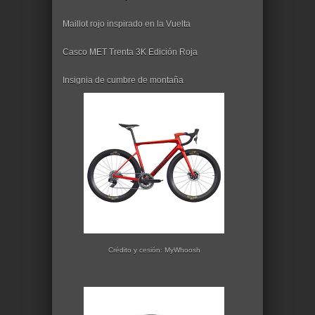
Maillot rojo inspirado en la Vuelta
Casco MET Trenta 3K Edición Roja
Insignia de cumbre de montaña
Crédito y cesión: MyWhoosh