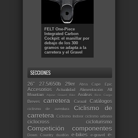
FELT One-Piece
Integrated Carbon
Cockpit: el manillar por
debajo de los 300
gramos se adapta a la
carretera y el Gravel
SECCIONES
26"
27.5/650b
29er
Absa Cape Epic
Accesorios
Actualidad
Alimentación
All
Mountain
Análisis
Alpine Gravel Bike
Bicis Cargo
carretera
Catálogos
Breves
Casual
Ciclismo de
ciclismo de aventura
carretera
Ciclismo Indoor
ciclismo urbano
ciclocross
cicloturismo
Competición
componentes
e-bikes
e-
e-gravel
Down Country
duatlón