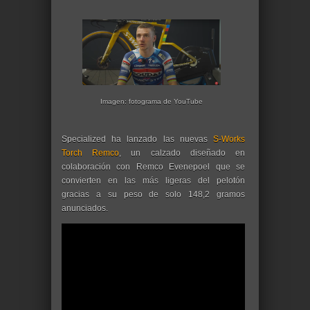
Imagen: fotograma de YouTube
Specialized ha lanzado las nuevas
S-Works
Torch Remco
, un calzado diseñado en
colaboración con Remco Evenepoel que se
convierten en las más ligeras del pelotón
gracias a su peso de solo 148,2 gramos
anunciados.