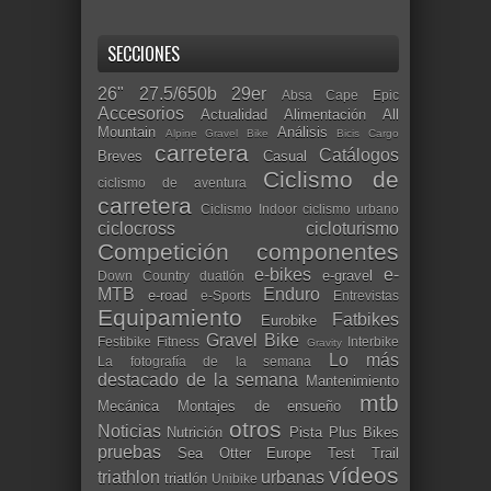
SECCIONES
26"
27.5/650b
29er
Absa Cape Epic
Accesorios
Actualidad
Alimentación
All
Mountain
Análisis
Alpine Gravel Bike
Bicis Cargo
carretera
Catálogos
Breves
Casual
Ciclismo de
ciclismo de aventura
carretera
Ciclismo Indoor
ciclismo urbano
ciclocross
cicloturismo
Competición
componentes
e-bikes
e-
e-gravel
Down Country
duatlón
MTB
Enduro
e-road
e-Sports
Entrevistas
Equipamiento
Fatbikes
Eurobike
Gravel Bike
Festibike
Fitness
Interbike
Gravity
Lo más
La fotografía de la semana
destacado de la semana
Mantenimiento
mtb
Mecánica
Montajes de ensueño
otros
Noticias
Nutrición
Pista
Plus Bikes
pruebas
Sea Otter Europe
Test
Trail
vídeos
triathlon
urbanas
triatlón
Unibike