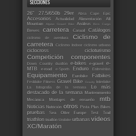
SECCIONES
26"
27.5/650b
29er
Absa Cape Epic
Accesorios
Actualidad
Alimentación
All
Mountain
Análisis
Alpine Gravel Bike
Bicis Cargo
carretera
Catálogos
Breves
Casual
Ciclismo de
ciclismo de aventura
carretera
Ciclismo Indoor
ciclismo urbano
ciclocross
cicloturismo
Competición
componentes
e-bikes
e-
e-gravel
Down Country
duatlón
MTB
Enduro
e-road
e-Sports
Entrevistas
Equipamiento
Fatbikes
Eurobike
Gravel Bike
Festibike
Fitness
Interbike
Gravity
Lo más
La fotografía de la semana
destacado de la semana
Mantenimiento
mtb
Mecánica
Montajes de ensueño
otros
Noticias
Nutrición
Pista
Plus Bikes
pruebas
Sea Otter Europe
Test
Trail
vídeos
triathlon
urbanas
triatlón
Unibike
XC/Maratón