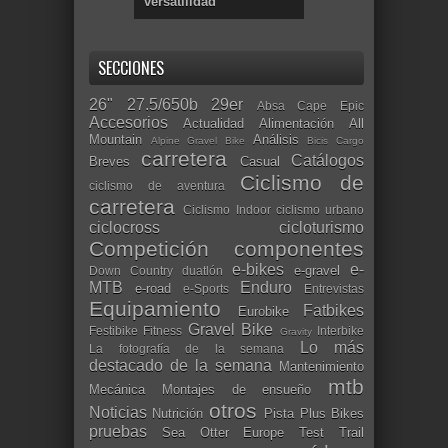
versatilidad
SECCIONES
26"
27.5/650b
29er
Absa Cape Epic
Accesorios
Actualidad
Alimentación
All
Mountain
Análisis
Alpine Gravel Bike
Bicis Cargo
carretera
Catálogos
Breves
Casual
Ciclismo de
ciclismo de aventura
carretera
Ciclismo Indoor
ciclismo urbano
ciclocross
cicloturismo
Competición
componentes
e-bikes
e-
e-gravel
Down Country
duatlón
MTB
Enduro
e-road
e-Sports
Entrevistas
Equipamiento
Fatbikes
Eurobike
Gravel Bike
Festibike
Fitness
Interbike
Gravity
Lo más
La fotografía de la semana
destacado de la semana
Mantenimiento
mtb
Mecánica
Montajes de ensueño
otros
Noticias
Nutrición
Pista
Plus Bikes
pruebas
Sea Otter Europe
Test
Trail