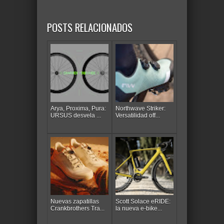
POSTS RELACIONADOS
Arya, Proxima, Pura:
Northwave Striker:
URSUS desvela ...
Versatilidad off...
Nuevas zapatillas
Scott Solace eRIDE:
Crankbrothers Tra...
la nueva e-bike...